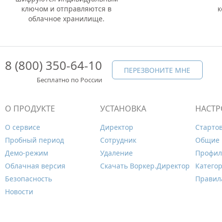
ключом и отправляются в
к
облачное хранилище.
8 (800) 350-64-10
ПЕРЕЗВОНИТЕ МНЕ
Бесплатно по России
О ПРОДУКТЕ
УСТАНОВКА
НАСТР
О сервисе
Директор
Старто
Пробный период
Сотрудник
Общие 
Демо-режим
Удаление
Профил
Облачная версия
Скачать Воркер.Директор
Катего
Безопасность
Правил
Новости