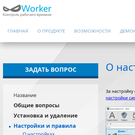
ГЛАВНАЯ
О ПРОДУКТЕ
ВОЗМОЖНОСТИ
ДЕМО
О нас
ЗАДАТЬ ВОПРОС
За настройку
Название
настройки си
Общие вопросы
Установка и удаление
Настройки и правила
О настройках