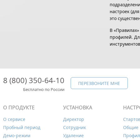
подразделени
настроек (для
это существе
В «Правилах»
профилей. Дл
инструментов
8 (800) 350-64-10
ПЕРЕЗВОНИТЕ МНЕ
Бесплатно по России
О ПРОДУКТЕ
УСТАНОВКА
НАСТР
О сервисе
Директор
Старто
Пробный период
Сотрудник
Общие 
Демо-режим
Удаление
Профил