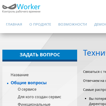
ГЛАВНАЯ
О ПРОДУКТЕ
ВОЗМОЖНОСТИ
ДЕМО
Техни
ЗАДАТЬ ВОПРОС
Связаться с 
Название
Отвечаем на в
Общие вопросы
О сервисе
Самые распро
Для кого создан сервис
Вы потеря
Директора
Функциональные