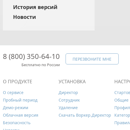
История версий
Новости
8 (800) 350-64-10
ПЕРЕЗВОНИТЕ МНЕ
Бесплатно по России
О ПРОДУКТЕ
УСТАНОВКА
НАСТР
О сервисе
Директор
Старто
Пробный период
Сотрудник
Общие 
Демо-режим
Удаление
Профил
Облачная версия
Скачать Воркер.Директор
Катего
Безопасность
Правил